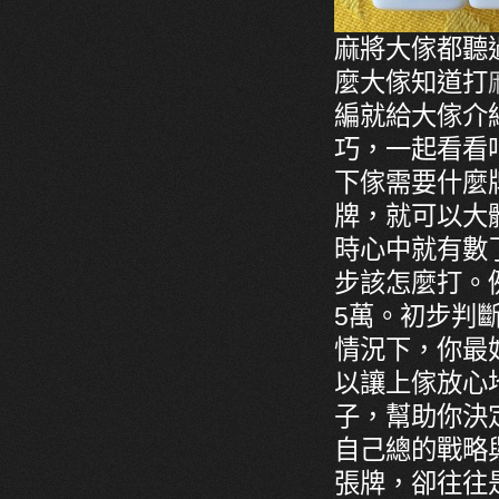
麻將大傢都聽
麼大傢知道打
編就給大傢介
巧，一起看看
下傢需要什麼
牌，就可以大
時心中就有數
步該怎麼打。
5萬。初步判
情況下，你最
以讓上傢放心
子，幫助你決
自己總的戰略
張牌，卻往往