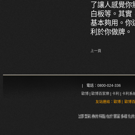
了讓人感覺你
白板等。其實
基本夠用。你
利於你做牌。
上一頁
| 電話：0800-024-336
歐博
|
歐博百家樂
|
卡利
|
卡利系
|
友站連結：
歐博
歐博
立即型彩券的特點在於豐富多樣化的遊戲主題