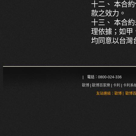
十二、 本合
款之效力。
十三、 本合
理依據；如甲
均同意以台灣
| 電話：0800-024-336
歐博
|
歐博百家樂
|
卡利
|
卡利系
|
友站連結：
歐博
歐博