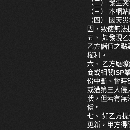
（二） 發生
（三） 本網站
（四） 因天
因，致使無法
五、 如發現
乙方儲值之點
權利。
六、 乙方應
商或相關IS
份中斷、暫時
或遭第三人侵
狀，但若有無
償。
七、 如乙方
更新，甲方得