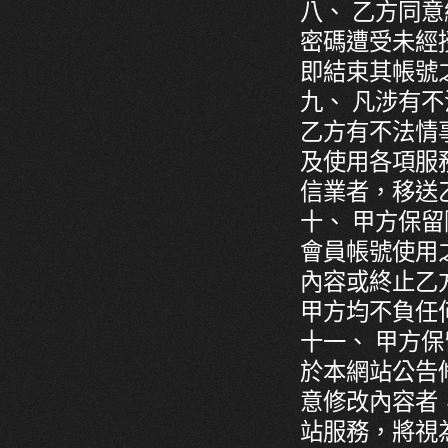
八、 乙方同
密碼遭受未經
即結束其帳號
九、 凡涉有
乙方有不法情
及使用各項服
信業者，移送
十、 甲方保
會員帳號使用
內容或終止乙
甲方均不負任
十一、 甲方
於本網站公告
意修改內容者
站服務，將視