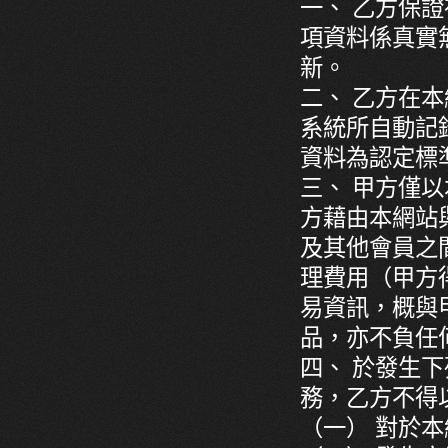
一、 乙方保
項資料係真實
新。
二、 乙方在
系統所自動記
資料為認定標
三、 甲方僅
方藉由本網站
及其他會員之
理費用（甲方
易資訊，概與
品，亦不負任
四、 於發生
務，乙方不得
（一） 對於