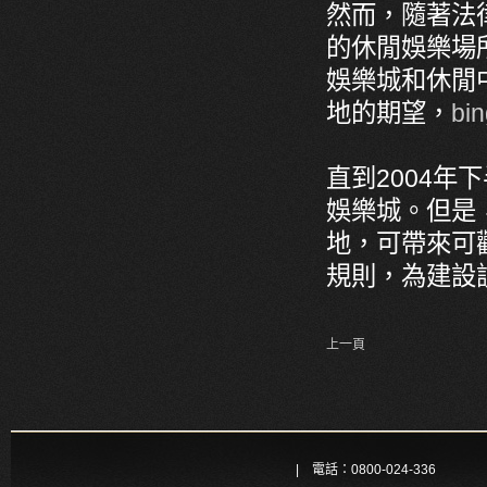
然而，隨著法
的休閒娛樂場
娛樂城和休閒
地的期望，
bi
直到2004
娛樂城。但是
地，可帶來可
規則，為建設
上一頁
| 電話：0800-024-336