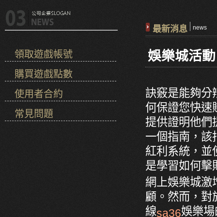
最新消息
news
娛樂城活動
領取遊戲帳號
購買遊戲點數
訣竅是能夠分
使用者合約
何保證您快速
常見問題
提供證明他們
一個指南，該
紅利系統，並
是學習如何擊
網上娛樂城激
顧。然而，對
線
娛樂場
sa36