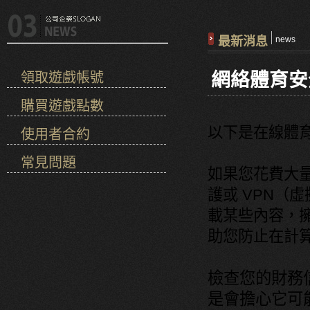
最新消息
news
網絡體育安
領取遊戲帳號
購買遊戲點數
以下是在線體
使用者合約
常見問題
如果您花費大
護或 VPN（
載某些內容，
助您防止在計
檢查您的財務
是會擔心它可