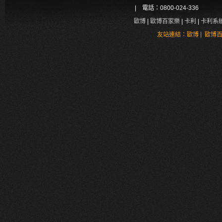
| 電話：0800-024-336
歐博
|
歐博百家樂
|
卡利
|
卡利系
|
友站連結：
歐博
歐博