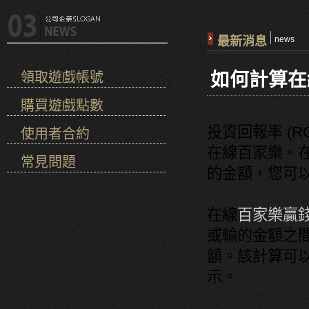
最新消息
news
如何計算在
領取遊戲帳號
購買遊戲點數
投資回報率 (
使用者合約
在線百家樂。
常見問題
的金額，您可
在線
百家樂贏
或輸的金額之
額。該計算可
示。