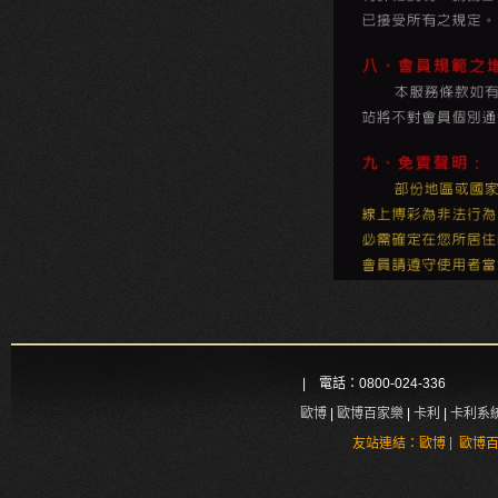
| 電話：0800-024-336
歐博
|
歐博百家樂
|
卡利
|
卡利系
|
友站連結：
歐博
歐博