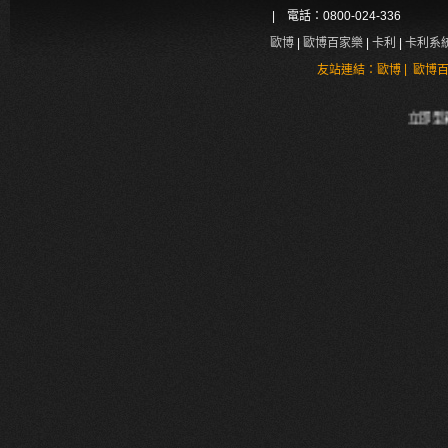
| 電話：0800-024-336
歐博
|
歐博百家樂
|
卡利
|
卡利系
|
友站連結：
歐博
歐博
立即型彩券的特